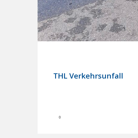
10. Juni 2023
In
Einsätze
THL Verkehrsunfall
0