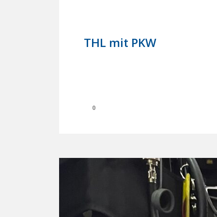
18. April 2024
In
Einsätze
THL mit PKW
0