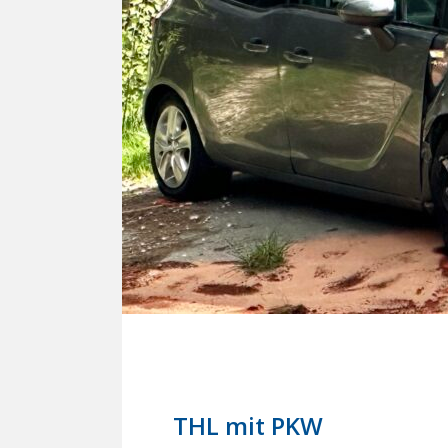
1. Mai 2024
In
Einsätze
THL mit PKW