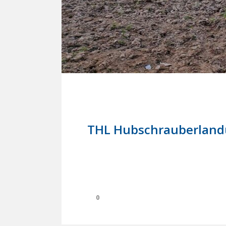
27. April 2024
In
Einsätze
THL Hubschrauberlan
0