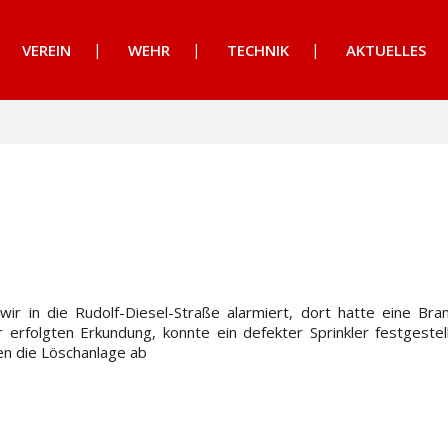
VEREIN
WEHR
TECHNIK
AKTUELLES
r in die Rudolf-Diesel-Straße alarmiert, dort hatte eine Br
r erfolgten Erkundung, konnte ein defekter Sprinkler festgeste
en die Löschanlage ab