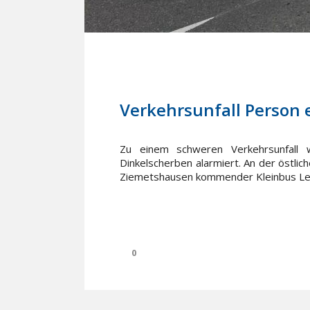
6. September 2022
In
Einsätze
Verkehrsunfall Person
Zu einem schweren Verkehrsunfall
Dinkelscherben alarmiert. An der öst
Ziemetshausen kommender Kleinbus Lenk
0