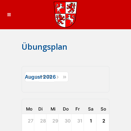
Übungsplan
August 2026
Heute
Mo
Di
Mi
Do
Fr
Sa
So
27
28
29
30
31
1
2