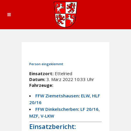
3. März 2022
In
Einsätze
Person eingeklemmt
Einsatzort:
Ettelried
Datum:
3. März 2022 10:33 Uhr
Fahrzeuge:
FFW Ziemetshausen
:
ELW
,
HLF
20/16
FFW Dinkelscherben
:
LF 20/16
,
MZF
,
V-LKW
Einsatzbericht: