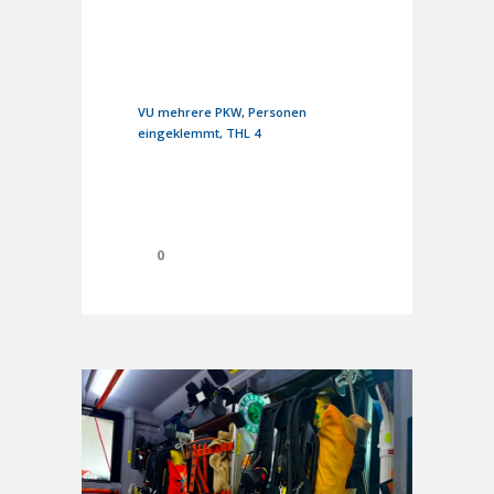
29. September 2025
In
Einsätze
VU mehrere PKW, Personen
eingeklemmt, THL 4
0