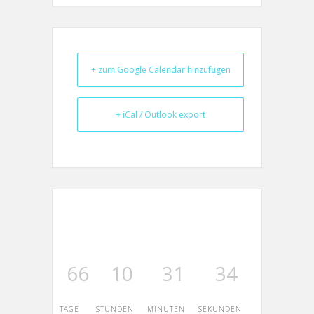
+ zum Google Calendar hinzufügen
+ iCal / Outlook export
66
10
31
34
TAGE
STUNDEN
MINUTEN
SEKUNDEN